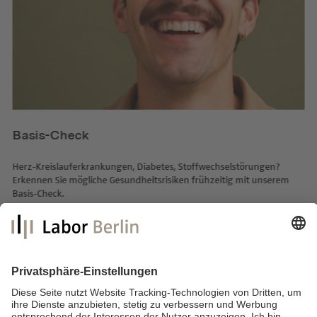
Basis-Check
Herz-Kreislauferkrankungen, Diabetes, Stoffwechselstörungen?
Erkennen Sie mögliche Gesundheitsrisiken frühzeitig mit unserem
Basis-Check.
mehr lesen