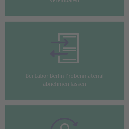
vereinbaren
Schilddrüsen-Check
TSH, f
Immun-Check Basis
Erste 
Immun-Check Plus
Erweit
Gelenk-Check
Laborw
Knochenstoffwechsel- & Osteoporose-Check
Laborw
Gluten-Check
Abklär
Bei Labor Berlin Probenmaterial
abnehmen lassen
Kardiovaskuläres Risiko-Check
Stoffw
Individuelle Diagnostik
Auswah
Weitere Informationen zu den einzelnen Labor-Checks findest du
hier
.