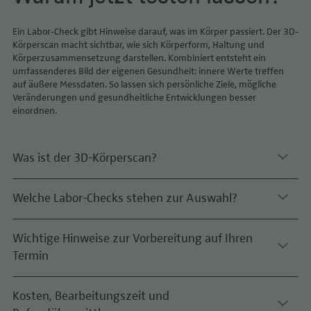
Ein Labor-Check gibt Hinweise darauf, was im Körper passiert. Der 3D-
Körperscan macht sichtbar, wie sich Körperform, Haltung und
Körperzusammensetzung darstellen. Kombiniert entsteht ein
umfassenderes Bild der eigenen Gesundheit: innere Werte treffen
auf äußere Messdaten. So lassen sich persönliche Ziele, mögliche
Veränderungen und gesundheitliche Entwicklungen besser
einordnen.
Was ist der 3D-Körperscan?
Welche Labor-Checks stehen zur Auswahl?
Ein objektiver Blick auf deinen Körper – in
wenigen Minuten.
Wichtige Hinweise zur Vorbereitung auf Ihren
Labor-Check
Besch
Die 3D-Körperanalyse erstellt eine detaillierte virtuelle Kopie deines
Termin
Körpers. Dabei werden relevante Körperumfänge gemessen, die
Basis-Check
Überbl
Haltung analysiert und wichtige gesundheitsbezogene Körperwerte
in einem digitalen Report zusammengefasst.
Kosten, Bearbeitungszeit und
Nährstoffmangel-Check
Für Hi
Bitte achten Sie darauf, ob Sie nüchtern zur Blutentnahme
Der Scan kann dich dabei unterstützen, deinen Körper besser