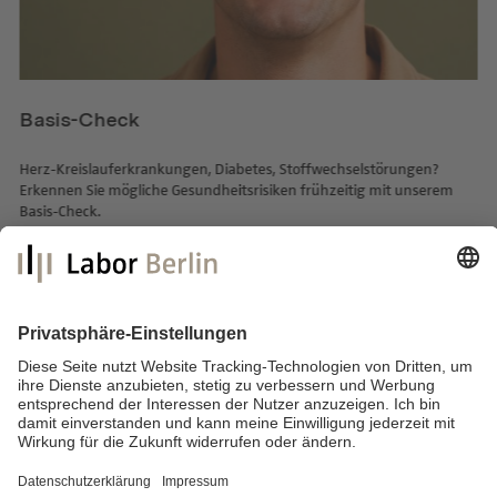
Basis-Check
Herz-Kreislauferkrankungen, Diabetes, Stoffwechselstörungen?
Erkennen Sie mögliche Gesundheitsrisiken frühzeitig mit unserem
Basis-Check.
mehr lesen
Labor Berlin – Charité Vivantes Services GmbH
Sylter Straße 2
13353 Berlin