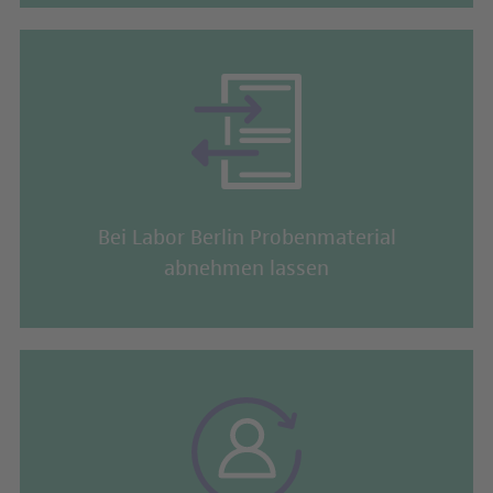
Transport- und Regulationseiweiß für die Geschlechtshormone. Sein
Wert hilft bei der Beurteilung der Geschlechtshormonwerte.
Auch Schilddrüsenfunktionsstörungen (Unter- oder Überfunkton)
können zu einer verminderten Fruchtbarkeit führen. Die
Bestimmung des von der Hirnanhangsdrüse produzierten Hormons
TSH ist ein orientierender Test für die Schilddrüsenfunktion.
Bei Labor Berlin Probenmaterial
abnehmen lassen