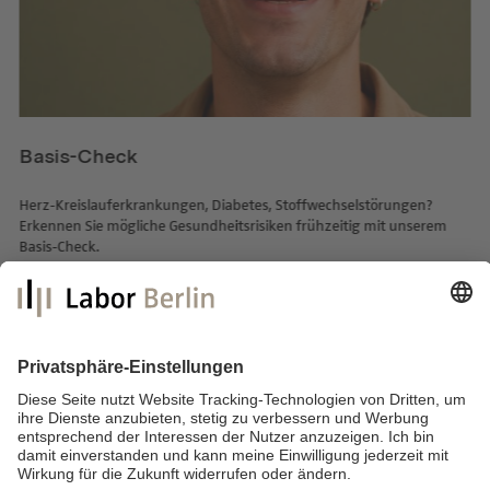
Basis-Check
Herz-Kreislauferkrankungen, Diabetes, Stoffwechselstörungen?
Erkennen Sie mögliche Gesundheitsrisiken frühzeitig mit unserem
Basis-Check.
mehr lesen
Labor Berlin – Charité Vivantes Services GmbH
Sylter Straße 2