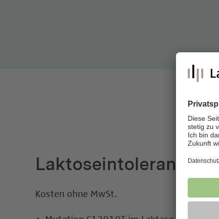
Laktoseintoleranz-Ch
Kosten ohne MwSt.