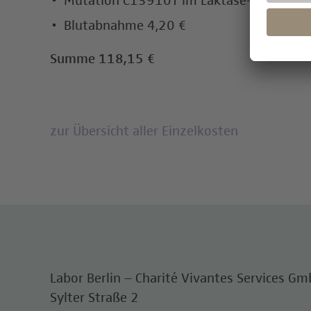
Mutation C13910T im Laktase-Gen 113,
Blutabnahme 4,20 €
Summe 118,15 €
zur Übersicht aller Einzelkosten
Labor Berlin – Charité Vivantes Services G
Sylter Straße 2